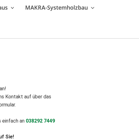
aus
MAKRA-Systemholzbau
an!
ns Kontakt auf über das
rmular.
s einfach an
038292 7449
uf Sie!